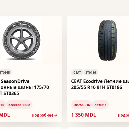
ST0365
CEAT
ST0186
 SeasonDrive
CEAT Ecodrive Летние 
зонные шины 175/70
205/55 R16 91H ST0186
T ST0365
R14
всесезонные
205/55 R16
летние
 MDL
1 350 MDL
Подробнее
Подр