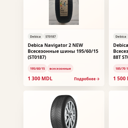
Debica
ST0187
Debica
Debica Navigator 2 NEW
Debica
Всесезонные шины 195/60/15
Всесе
(ST0187)
88T ST
195/60/15
всесезонные
185/70 
1 300 MDL
1 500
Подробнее