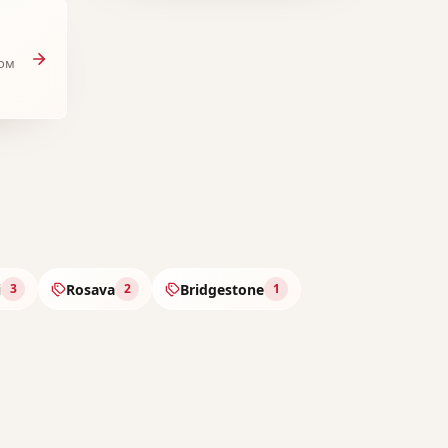
ом
i
Rosava
Bridgestone
3
2
1