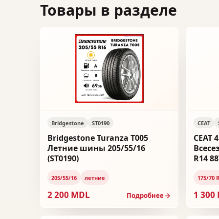
Товары в разделе
Bridgestone
ST0190
CEAT
Bridgestone Turanza T005
CEAT 4
Летние шины 205/55/16
Всесе
(ST0190)
R14 88
205/55/16
летние
175/70 
2 200 MDL
1 300
Подробнее