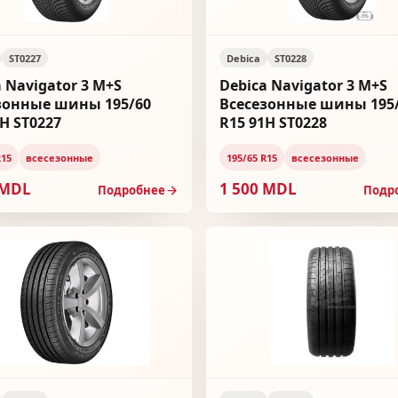
ST0227
Debica
ST0228
 Navigator 3 M+S
Debica Navigator 3 M+S
зонные шины 195/60
Всесезонные шины 195
H ST0227
R15 91H ST0228
R15
всесезонные
195/65 R15
всесезонные
 MDL
1 500 MDL
Подробнее
Подр