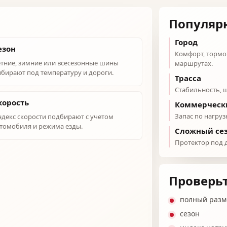
Популяр
Город
езон
Комфорт, тормо
тние, зимние или всесезонные шины
маршрутах.
бирают под температуру и дороги.
Трасса
Стабильность, ш
корость
Коммерческ
Запас по нагруз
декс скорости подбирают с учетом
томобиля и режима езды.
Сложный се
Протектор под 
Проверьт
полный разм
сезон