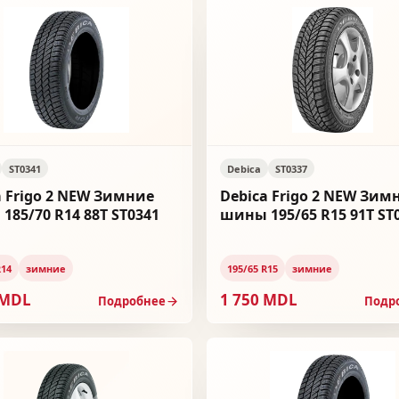
ST0341
Debica
ST0337
a Frigo 2 NEW Зимние
Debica Frigo 2 NEW Зим
185/70 R14 88T ST0341
шины 195/65 R15 91T ST
R14
зимние
195/65 R15
зимние
 MDL
1 750 MDL
Подробнее
Подр