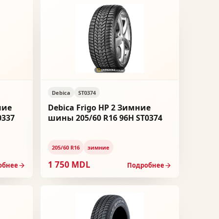
Debica
ST0374
ние
Debica Frigo HP 2 Зимние
0337
шины 205/60 R16 96H ST0374
205/60 R16
зимние
1 750 MDL
обнее
Подробнее