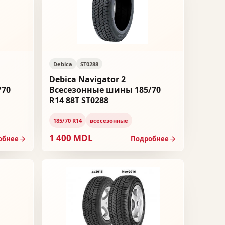
Debica
ST0288
Debica Navigator 2
/70
Всесезонные шины 185/70
R14 88T ST0288
185/70 R14
всесезонные
1 400 MDL
обнее
Подробнее