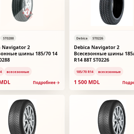
ST0288
Debica
ST0226
 Navigator 2
Debica Navigator 2
зонные шины 185/70 14
Всесезонные шины 185
0288
R14 88T ST0226
14
всесезонные
185/70 R14
всесезонные
 MDL
1 500 MDL
Подробнее
Подр