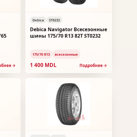
Debica
ST0232
Debica Navigator Всесезонные
/65
шины 175/70 R13 82T ST0232
175/70 R13
всесезонные
1 400 MDL
обнее
Подробнее