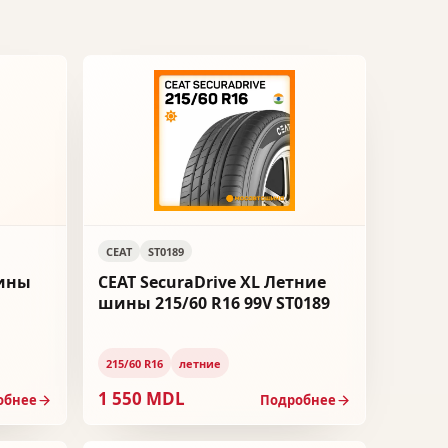
CEAT
ST0189
шины
CEAT SecuraDrive XL Летние
шины 215/60 R16 99V ST0189
215/60 R16
летние
1 550 MDL
обнее
Подробнее