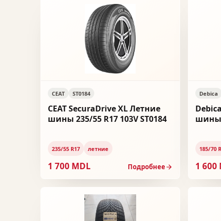
CEAT
ST0184
Debica
CEAT SecuraDrive XL Летние
Debic
шины 235/55 R17 103V ST0184
шины 
235/55 R17
летние
185/70 
1 700 MDL
1 600
Подробнее