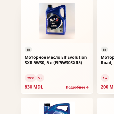
Elf
Elf
Моторное масло Elf Evolution
Мотор
SXR 5W30, 5 л (Elf5W30SXR5)
Road, 
5W30
5 л
1 л
830 MDL
200 
Подробнее