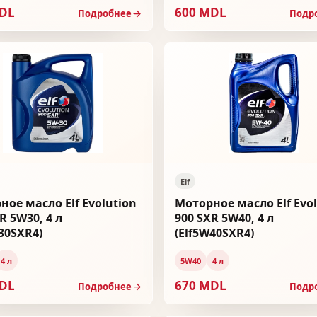
MDL
600 MDL
Подробнее
Подр
Elf
ное масло Elf Evolution
Моторное масло Elf Evo
R 5W30, 4 л
900 SXR 5W40, 4 л
30SXR4)
(Elf5W40SXR4)
4 л
5W40
4 л
MDL
670 MDL
Подробнее
Подр