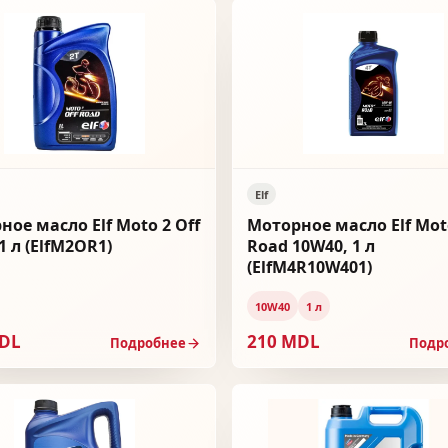
Elf
ное масло Elf Moto 2 Off
Моторное масло Elf Mot
1 л (ElfM2OR1)
Road 10W40, 1 л
(ElfM4R10W401)
10W40
1 л
MDL
210 MDL
Подробнее
Подр