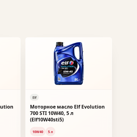
Elf
lution
Моторное масло Elf Evolution
700 STI 10W40, 5 л
(Elf10W40sti5)
10W40
5 л