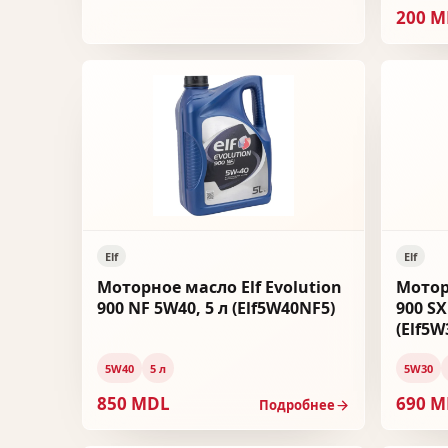
200 
Elf
Elf
Моторное масло Elf Evolution
Мотор
900 NF 5W40, 5 л (Elf5W40NF5)
900 SX
(Elf5W
5W40
5 л
5W30
850 MDL
690 
Подробнее