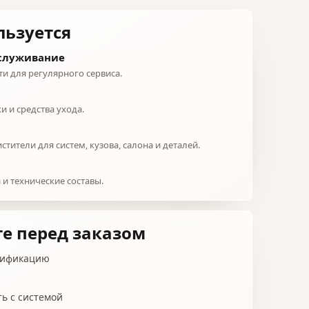
льзуется
бслуживание
и для регулярного сервиса.
и и средства ухода.
тители для систем, кузова, салона и деталей.
 и технические составы.
е перед заказом
цификацию
ь с системой