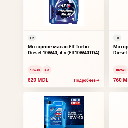
Elf
Elf
Моторное масло Elf Turbo
Мотор
Diesel 10W40, 4 л (Elf10W40TD4)
Diesel
10W40
4 л
10W40
620 MDL
760 
Подробнее