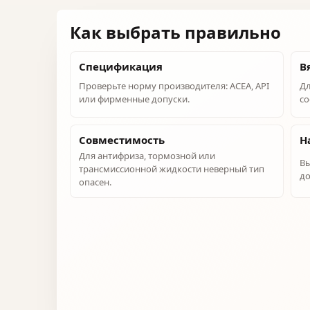
Как выбрать правильно
Спецификация
В
Проверьте норму производителя: ACEA, API
Дл
или фирменные допуски.
со
Совместимость
Н
Для антифриза, тормозной или
Вы
трансмиссионной жидкости неверный тип
до
опасен.