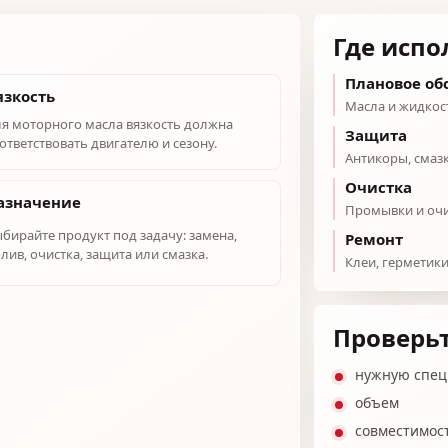
Где испо
Плановое о
язкость
Масла и жидкост
я моторного масла вязкость должна
Защита
ответствовать двигателю и сезону.
Антикоры, смазк
Очистка
азначение
Промывки и очис
бирайте продукт под задачу: замена,
Ремонт
лив, очистка, защита или смазка.
Клеи, герметики
Проверьт
нужную спе
объем
совместимост