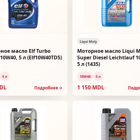
Liqui Moly
ное масло Elf Turbo
Моторное масло Liqui M
 10W40, 5 л (Elf10W40TD5)
Super Diesel Leichtlauf 
5 л (1435)
5 л
10W40
5 л
MDL
1 150 MDL
Подробнее
Подр