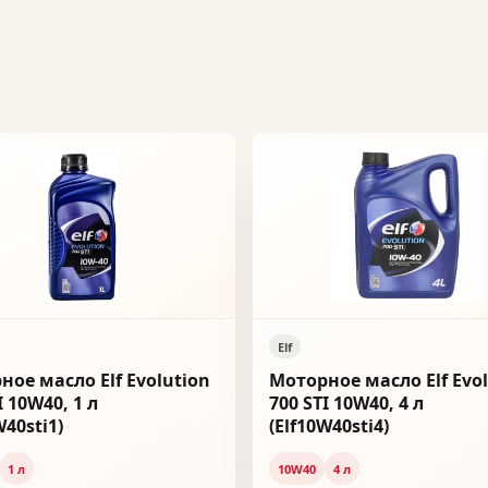
Elf
ное масло Elf Evolution
Моторное масло Elf Evo
I 10W40, 1 л
700 STI 10W40, 4 л
W40sti1)
(Elf10W40sti4)
1 л
10W40
4 л