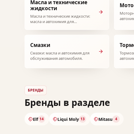
Масла и технические
Мото
жидкости
Моторн
Масла и технические жидкости:
автохи
масла и автохимия для
автомо
обслуживания автомобиля.
Смазки
Торм
Смазки: масла и автохимия для
Тормоз
обслуживания автомобиля.
автохи
автомо
БРЕНДЫ
Бренды в разделе
Elf
Liqui Moly
Mitasu
14
13
4