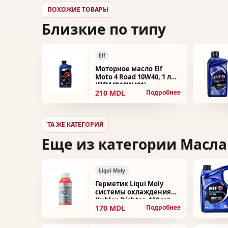
ПОХОЖИЕ ТОВАРЫ
Близкие по типу
Elf
Моторное масло Elf
Moto 4 Road 10W40, 1 л
(ElfM4R10W401)
210 MDL
Подробнее
ТА ЖЕ КАТЕГОРИЯ
Еще из категории Масла
Liqui Moly
Герметик Liqui Moly
системы охлаждения
Kuhler-Dichter, 150 мл
170 MDL
Подробнее
(2505)