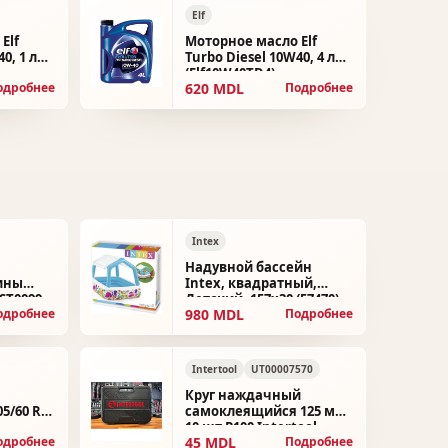
Elf
Elf
Моторное масло Elf
0, 1 л
Turbo Diesel 10W40, 4 л
(Elf10W40TD4)
620 MDL
одробнее
Подробнее
Intex
Надувной бассейн
ины
Intex, квадратный,
 ST0099
Детский, 157x30 (57470)
980 MDL
одробнее
Подробнее
Intertool
UT00007570
Круг наждачный
5/60 R16
самоклеящийся 125 мм
10 шт P100 Intertool
45 MDL
одробнее
Подробнее
UT00007570