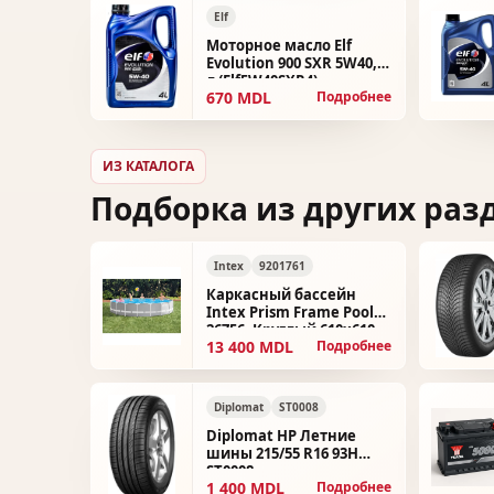
Elf
Моторное масло Elf
Evolution 900 SXR 5W40, 4
л (Elf5W40SXR4)
670 MDL
Подробнее
ИЗ КАТАЛОГА
Подборка из других раз
Intex
9201761
Каркасный бассейн
Intex Prism Frame Pool
26756, Круглый 610х610,
13 400 MDL
Подробнее
глубина 132 см, объем
32695 л 9201761
Diplomat
ST0008
Diplomat HP Летние
шины 215/55 R16 93H
ST0008
1 400 MDL
Подробнее