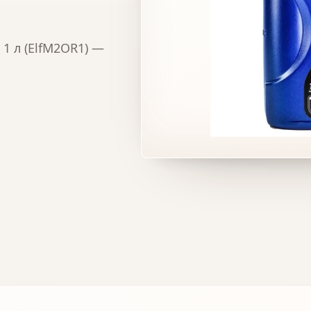
 1 л (ElfM2OR1) —