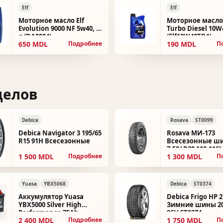
Elf
Elf
Моторное масло Elf
Моторное масло 
Evolution 9000 NF 5w40, 4
Turbo Diesel 10W4
л (DA0004)
(Elf10W40TD1)
650 MDL
190 MDL
Подробнее
П
делов
Debica
Rosava
ST0099
Debica Navigator 3 195/65
Rosava МИ-173
R15 91H Всесезонные
Всесезонные ш
7.50/ R20 119-116J
1 500 MDL
1 300 MDL
Подробнее
П
Yuasa
YBX5068
Debica
ST0374
Аккумулятор Yuasa
Debica Frigo HP 2
YBX5000 Silver High
Зимние шины 20
Performance 75Ah
96H ST0374
2 400 MDL
1 750 MDL
Подробнее
П
YBX5068