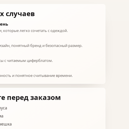
х случаев
день
, которые легко сочетать с одеждой.
зайн, понятный бренд и безопасный размер.
ы с читаемым циферблатом.
чность и понятное считывание времени.
е перед заказом
пуса
ма
мешка