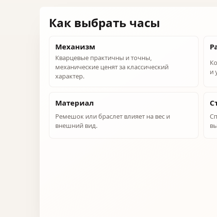
Как выбрать часы
Механизм
Р
Кварцевые практичны и точны,
Ко
механические ценят за классический
и 
характер.
Материал
С
Ремешок или браслет влияет на вес и
Сп
внешний вид.
вы