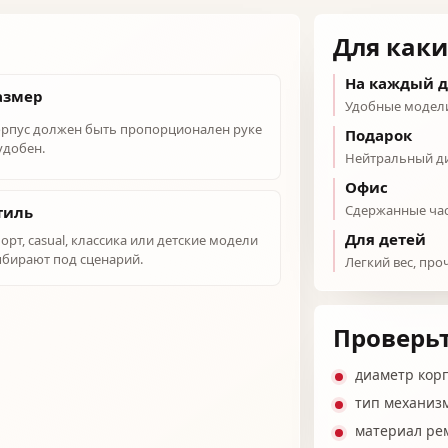
Для каки
На каждый 
азмер
Удобные модели
рпус должен быть пропорционален руке
Подарок
удобен.
Нейтральный ди
Офис
Сдержанные час
тиль
Для детей
орт, casual, классика или детские модели
бирают под сценарий.
Легкий вес, про
Проверьт
диаметр кор
тип механиз
материал ре