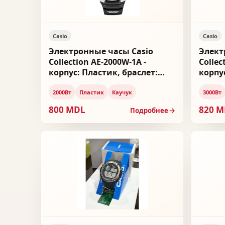
Casio
Casio
Электронные часы Casio
Элект
Collection AE-2000W-1A -
Collec
корпус: Пластик, браслет:
корпу
Каучук
Пласт
2000Вт
Пластик
Каучук
3000Вт
800 MDL
820 
Подробнее