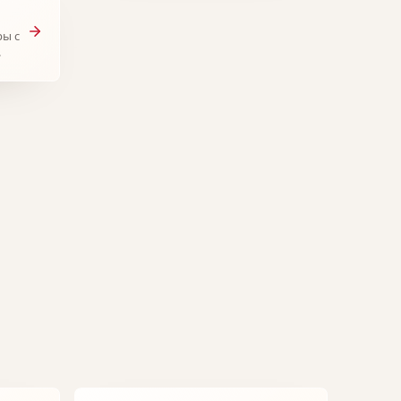
ры с
.