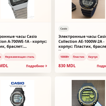
Casio
ронные часы Casio
Электронные часы Casi
tion A-700WE-1A - корпус:
Collection AE-1000W-2A -
ик, браслет:
корпус: Пластик, брасле
веющая сталь
Каучук
к
Нержавеющая сталь
1000Вт
Пластик
Каучук
 MDL
830 MDL
Подробнее
Подр