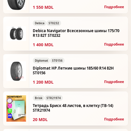
1 550 MDL
Подробнее
Debica
ST0232
Debica Navigator Всесезонные шины 175/70
R13 82T ST0232
1 400 MDL
Подробнее
Diplomat
ST0156
Diplomat HP Летние шины 185/60 R14 82H
ST0156
1 200 MDL
Подробнее
Brisk
STR21974
Тетрадь Бриск 48 листов, в клетку (ТВ-14)
STR21974
20 MDL
Подробнее