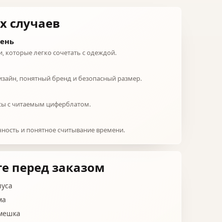
х случаев
день
, которые легко сочетать с одеждой.
зайн, понятный бренд и безопасный размер.
ы с читаемым циферблатом.
чность и понятное считывание времени.
е перед заказом
пуса
ма
мешка