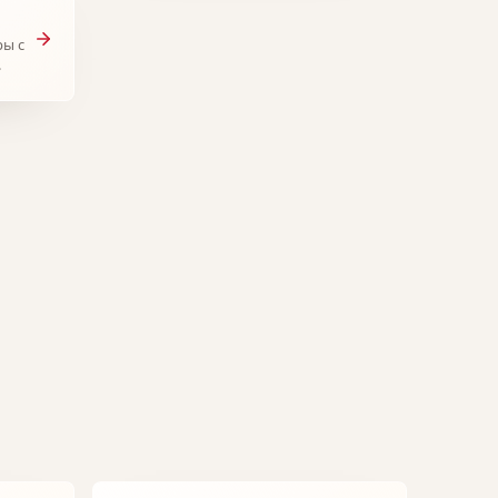
ры с
.