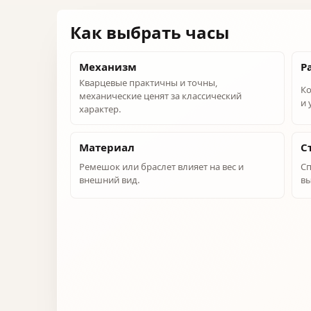
Как выбрать часы
Механизм
Р
Кварцевые практичны и точны,
Ко
механические ценят за классический
и 
характер.
Материал
С
Ремешок или браслет влияет на вес и
Сп
внешний вид.
вы