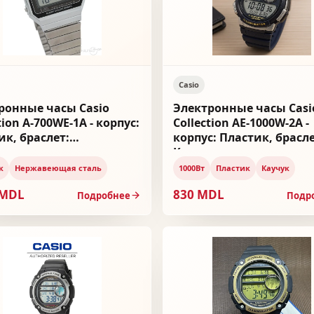
Casio
ронные часы Casio
Электронные часы Casi
tion A-700WE-1A - корпус:
Collection AE-1000W-2A -
ик, браслет:
корпус: Пластик, брасле
веющая сталь
Каучук
к
Нержавеющая сталь
1000Вт
Пластик
Каучук
 MDL
830 MDL
Подробнее
Подр