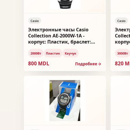
Casio
Casio
Электронные часы Casio
Элект
Collection AE-2000W-1A -
Collec
корпус: Пластик, браслет:
корпу
Каучук
Пласт
2000Вт
Пластик
Каучук
3000Вт
800 MDL
820 
Подробнее