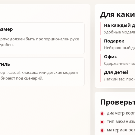
Для каки
На каждый 
азмер
Удобные модели
рпус должен быть пропорционален руке
Подарок
удобен.
Нейтральный ди
Офис
Сдержанные час
тиль
Для детей
орт, casual, классика или детские модели
бирают под сценарий.
Легкий вес, про
Проверьт
диаметр кор
тип механиз
материал ре